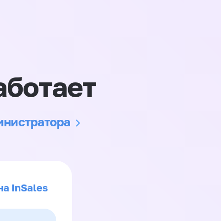
аботает
министратора
на InSales