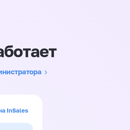
аботает
министратора
на InSales