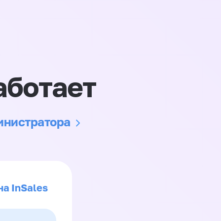
аботает
министратора
на InSales