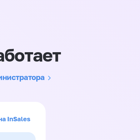
аботает
министратора
на InSales