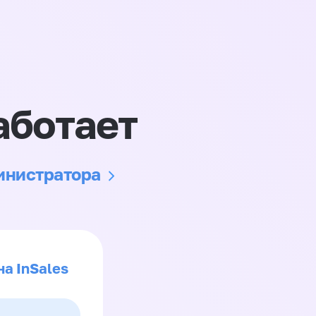
аботает
министратора
на InSales