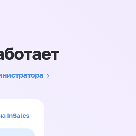
аботает
министратора
на InSales