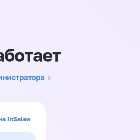
аботает
министратора
на InSales