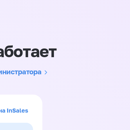
аботает
министратора
на InSales