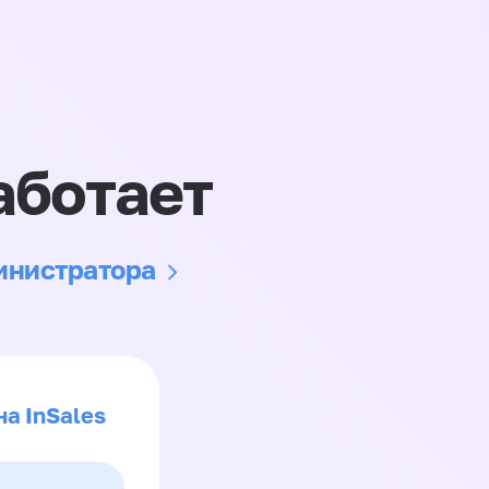
аботает
министратора
на InSales