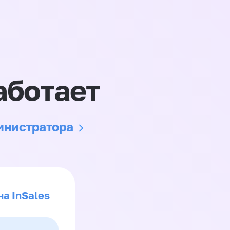
аботает
министратора
на InSales