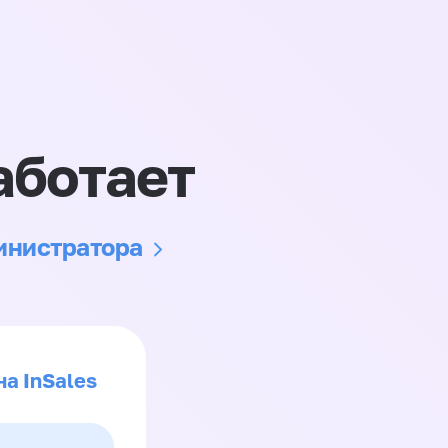
аботает
министратора
на InSales