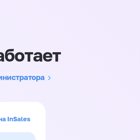
аботает
министратора
на InSales