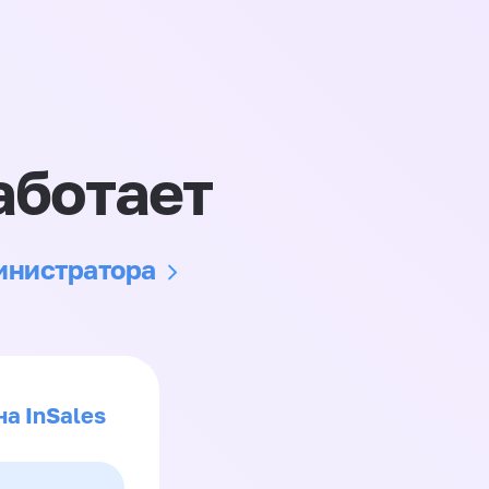
аботает
министратора
на InSales