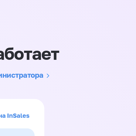
аботает
министратора
на InSales