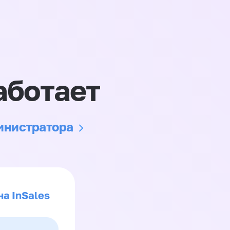
аботает
министратора
на InSales