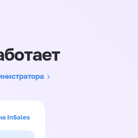
аботает
министратора
на InSales