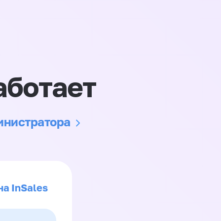
аботает
министратора
на InSales