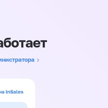
аботает
министратора
на InSales