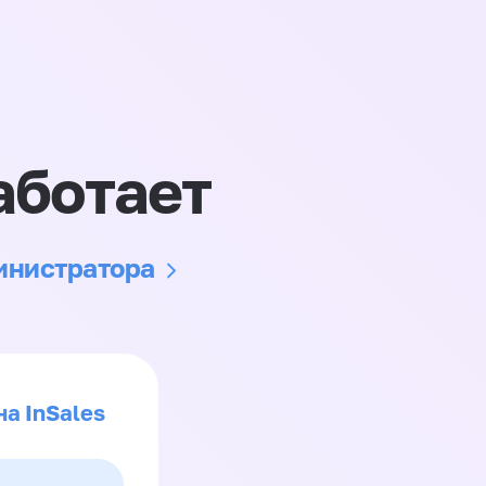
аботает
министратора
на InSales