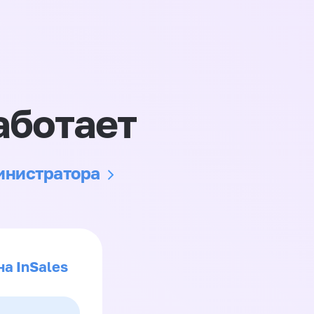
аботает
министратора
на InSales