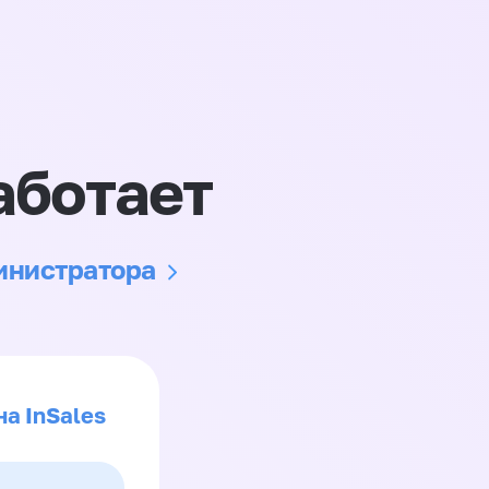
аботает
министратора
на InSales