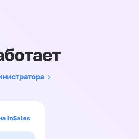
аботает
министратора
на InSales