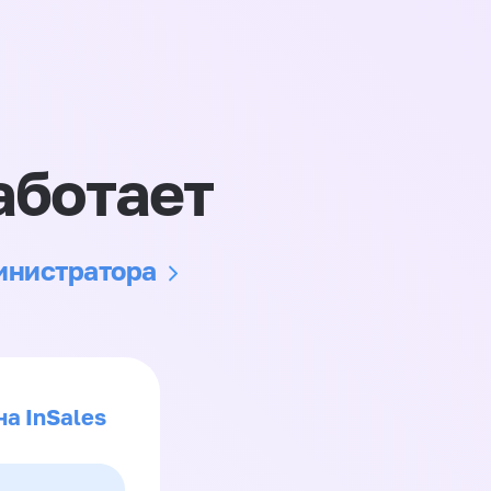
аботает
министратора
на InSales